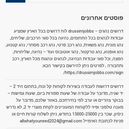
פוסטים אחרונים
דרושים נהגים – drussimjobbs לוח דרושים בכל הארץ שמציע
עבודות לנהגים בכל התחומים, נהיגה בכל סוגי הרכבים, שליחים,
נהג מונית, נהג משאית, נהג רכב פרטי, נהג רכב מסחרי, נהג קטנוע,
נהג אופנוע, נהג טרקטור, נהגי אוטובוס ועוד – נהיגה, שליחויות,
הפצה, וכל סוגי עבודות הנהיגה, לנהגים ונהגות מכל הארץ, רכב
ותחבורה , לפרטים ניתן להירשם בקישור הבא:
https://drussimjobbs.com/sign/
דרושים דרושות לעבודה בשירות לקוחות קל ונוח, בתחום היד 2 –
יד שניה, מדובר על עבודה של שעות ספורות ביום, שעות גמישות –
בבוקר צהריים או ערב לפי בחירתכם, באזור שלכם, מדובר על
מענה טלפוני ופיזי ללקוחות המעוניינים לקחת מוצרי יד 2, לא נדרש
ניסיון, שכר בין 15000-25000 בחודש, ניתן לשלוח קורות חיים או
פניות לכתובת האימייל allwhatyouneed2024@gmail.com