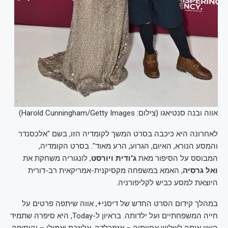
אווה ובנה סנטיאגו (צילום: Harold Cunningham/Getty Images)
לאחרונה היא כיכבה בסרט המשך לקומדיה הזו, בשם "אלכסנדר
והמסע הנורא, האיום, הגרוע, הרע מאוד". בסרט הקומדיה,
המבוסס על הסיפור מאת
ג'ודית
ויורסט
, לונגוריה משחקת את
ואל גרסיה
, האמא במשפחה מקסיקנית-אמריקאית רב-דורית
היוצאת למסע כביש לקליפורניה.
במהלך קידום הסרט החדש של דיסני+, אווה שיתפה פרטים על
חייה המשפחתיים ועל ילדותה. בראיון ל-Today, היא סיפרה שתמיד
השוו אותה לשלוש אחיותיה – אזמרלדה, אליזבת ואמילי – והוסיפה