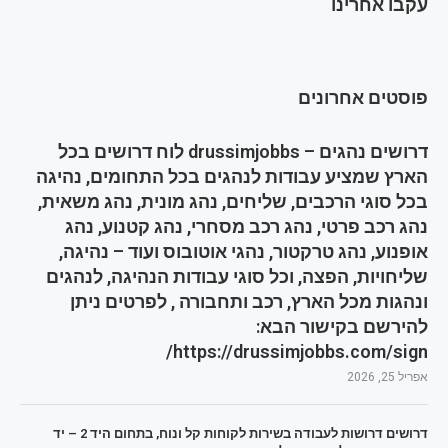
עקבו אחרינו
פוסטים אחרונים
דרושים נהגים – drussimjobbs לוח דרושים בכל
הארץ שמציע עבודות לנהגים בכל התחומים, נהיגה
בכל סוגי הרכבים, שליחים, נהג מונית, נהג משאית,
נהג רכב פרטי, נהג רכב מסחרי, נהג קטנוע, נהג
אופנוע, נהג טרקטור, נהגי אוטובוס ועוד – נהיגה,
שליחויות, הפצה, וכל סוגי עבודות הנהיגה, לנהגים
ונהגות מכל הארץ, רכב ותחבורה , לפרטים ניתן
להירשם בקישור הבא:
https://drussimjobbs.com/sign/
אפריל 25, 2026
דרושים דרושות לעבודה בשירות לקוחות קל ונוח, בתחום היד 2 – יד