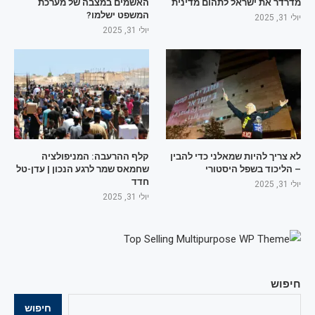
מדרדר את ישראל לתהום מדינית
האשמים במצבה של מערכת
המשפט ישלמו?
יולי 31, 2025
יולי 31, 2025
לא צריך להיות שמאלני כדי להבין
קלף ההרעבה: המניפולציה
– הליכוד בשפל היסטורי
שחמאס שמר לרגע הנכון | עדן-טל
חדד
יולי 31, 2025
יולי 31, 2025
חיפוש
חיפוש