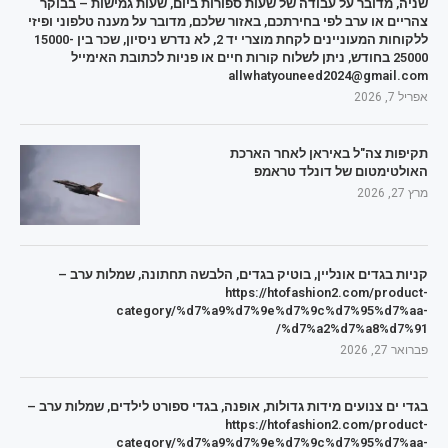
שניה, מדובר על עבודה של שעות ספורות ביום, שעות גמישות – בבוקר
צהריים או ערב לפי בחירתכם, באזור שלכם, מדובר על מענה טלפוני ופיזי
ללקוחות המעוניינים לקחת מוצרי יד 2, לא נדרש ניסיון, שכר בין 15000-
25000 בחודש, ניתן לשלוח קורות חיים או פניות לכתובת האימייל
allwhatyouneed2024@gmail.com
אפריל 7, 2026
תקיפות צה"ל באיראן לאחר הארכת
האולטימטום של דונלד טראמפ
מרץ 27, 2026
קניות בגדים אונליין, בוטיק בגדים, הלבשה תחתונה, שמלות ערב –
https://htofashion2.com/product-
category/%d7%a9%d7%9e%d7%9c%d7%95%d7%aa-
%d7%a2%d7%a8%d7%91/
פברואר 27, 2026
בגדי ים צנועים מידות גדולות, אופנה, בגדי ספורט לילדים, שמלות ערב –
https://htofashion2.com/product-
category/%d7%a9%d7%9e%d7%9c%d7%95%d7%aa-