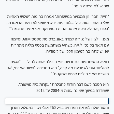
שהיא "לא הייתה היפה".
"הייתי הברווזון המכוער במשפחה," אמרה בהומור. "שלוש האחיות
שלי נראות דומות. כולן בלונדיניות. ידעתי שאני לא היפה אז אמרתי,
'בסדר, אני לא היפה אז אני אהיה המצחיקה. אני אהיה החכמה'."
מעניין לציין שלונגוריה למדה באוניברסיטת טקסס A&M וסיימה
עם תואר בקינסיולוגיה, כשהיא משתמשת בכסף מלגה מתחרות
יופי שזכתה בה למימון חלקי של לימודיה.
דווקא ההשתתפות בתחרויות יופי הובילה אותה להוליווד. "הגעתי
להוליווד ואני לא יודעת מה קרה," היא הסבירה. "פשוט אמרתי, 'אני
חושבת שאני הולכת להיות שחקנית'."
היא הפכה לשם דבר הודות להצלחת "עקרות בית נואשות",
ששודרה במשך שמונה עונות מ-2004 עד 2012.
והסוד שלה למראה המדהים בגיל 50? אולי נעוץ במסלול הארוך
שעברה – מילדות בחווה בטקסס שבה הייתה צריכה "ללכת לקחת