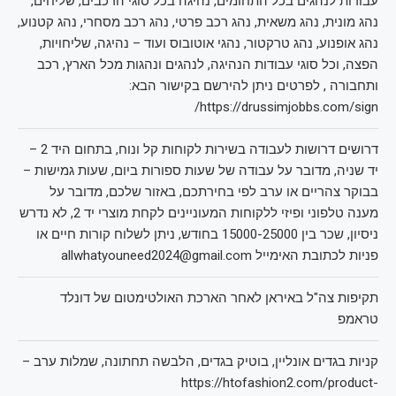
עבודות לנהגים בכל התחומים, נהיגה בכל סוגי הרכבים, שליחים,
נהג מונית, נהג משאית, נהג רכב פרטי, נהג רכב מסחרי, נהג קטנוע,
נהג אופנוע, נהג טרקטור, נהגי אוטובוס ועוד – נהיגה, שליחויות,
הפצה, וכל סוגי עבודות הנהיגה, לנהגים ונהגות מכל הארץ, רכב
ותחבורה , לפרטים ניתן להירשם בקישור הבא:
https://drussimjobbs.com/sign/
דרושים דרושות לעבודה בשירות לקוחות קל ונוח, בתחום היד 2 –
יד שניה, מדובר על עבודה של שעות ספורות ביום, שעות גמישות –
בבוקר צהריים או ערב לפי בחירתכם, באזור שלכם, מדובר על
מענה טלפוני ופיזי ללקוחות המעוניינים לקחת מוצרי יד 2, לא נדרש
ניסיון, שכר בין 15000-25000 בחודש, ניתן לשלוח קורות חיים או
פניות לכתובת האימייל allwhatyouneed2024@gmail.com
תקיפות צה"ל באיראן לאחר הארכת האולטימטום של דונלד
טראמפ
קניות בגדים אונליין, בוטיק בגדים, הלבשה תחתונה, שמלות ערב –
https://htofashion2.com/product-