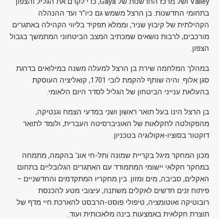
Valley ושל מרכז החדשנות של Gaya, כדי לקדם את הגליל והצפון
בתחומי החדשנות. בן הרצל משמש גם כיו"ר ועד ההנהלה
הקהילתית של קיבוץ שניר, וממלא תפקיד בליווי הקהילה באתגרים
מורכבים, לרבות נושאים שמכתיב המצב הביטחוני המתמשך בגבול
הצפון.
במהלך המלחמה שירת בן הרצל למעלה משנה במילואים בדרגת
סגן אלוף. והיה שותף להקמת לובי 1701, קואליציה העוסקת
בהעלאת ענייני הביטחון של הגליל לסדר היום הלאומי.
בן הרצל הינו בעל תואר ראשון ושני במדעי הצמח וגנטיקה,
מהפקולטה לחקלאות של האוניברסיטה העברית, ולומד לתואר
דוקטור בסוציו-אקולוגיה בטכניון.
מכון המחקר מיגל בקריית שמונה ותל-חי אונ' בהקמה, מתמחה
במחקר חקלאי יישומי המתמודד עם האתגרים הגלובליים בתחום
האקלים, סביבה, מים ומזון. בין מחקריו המתקדמים והחדשניים –
פיתוח זנים חדשים לאקלים משתנה, עיצובי מטע להכנסת
רובוטיקה ואוטומציה, טיפולי פוסט-הרבסט להארכת חיי מדף של
תוצרת חקלאית באמצעות בינה מלאכותית ועוד.