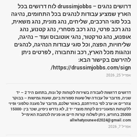
דרושים נהגים – drussimjobbs לוח דרושים בכל
הארץ שמציע עבודות לנהגים בכל התחומים, נהיגה
בכל סוגי הרכבים, שליחים, נהג מונית, נהג משאית,
נהג רכב פרטי, נהג רכב מסחרי, נהג קטנוע, נהג
אופנוע, נהג טרקטור, נהגי אוטובוס ועוד – נהיגה,
שליחויות, הפצה, וכל סוגי עבודות הנהיגה, לנהגים
ונהגות מכל הארץ, רכב ותחבורה , לפרטים ניתן
להירשם בקישור הבא:
https://drussimjobbs.com/sign/
אפריל 25, 2026
דרושים דרושות לעבודה בשירות לקוחות קל ונוח, בתחום היד 2 – יד
שניה, מדובר על עבודה של שעות ספורות ביום, שעות גמישות – בבוקר
צהריים או ערב לפי בחירתכם, באזור שלכם, מדובר על מענה טלפוני ופיזי
ללקוחות המעוניינים לקחת מוצרי יד 2, לא נדרש ניסיון, שכר בין 15000-
25000 בחודש, ניתן לשלוח קורות חיים או פניות לכתובת האימייל
allwhatyouneed2024@gmail.com
אפריל 7, 2026