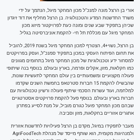
אורי בן הרצל מונה למנכ"ל מכון המחקר מיגל, הנתמך על ידי
משרד החדשנות המדע והטכנולוגיה. בן הרצל מחליף את דוד זיגדון
שכיהן בתפקיד שבע שנים ומונה כעת לפרויקטור מיזוג מכון
המחקר מיגל עם מכללת תל חי- להקמת אוניברסיטה בגליל.
בן הרצל, נשוי+4, הצטרף למכון המחקר מיגל בשנת 2019, להוביל
את תחום הפיתוח העסקי במכון בתפקיד סמנכ"ל, ועסק בפרויקטים
למסחור ידע וטכנולוגיות של מכון המחקר מיגל בתחומים מגוונים
כמו חקלאות, מזון, אקלים ופרמה, בארץ ובעולם. בנוסף בנה שיתופי
פעולה מקצועיים ומשמעותיים בין עולם המחקר לתעשיות שונות,
שהבשילו להקמת 15 חברות סטרטאפ בחמשת השנים שקדמו
למלחמה, ועוד עשרות הסכמי שיתוף פעולה ורשיון טכנולוגיות עם
חברות בארץ ובעולם. בנוסף פעל להקמת פרויקטים אסטרטגיים
שבהם מכון המחקר פועל כגורם מוביל, על מנת לסייע בפתרון
אתגרים אזוריים בחקלאות, מזון וסביבה.
מעבר לתפקידו במיגל, מקדם בן הרצל פעילויות לחדשנות אזורית
ולמנהיגות מקומית, הוא שותף מייסד של מנהלת AgriFoodTech