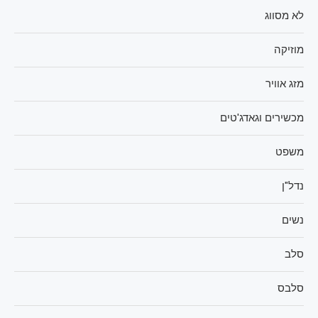
לא מסווג
מוזיקה
מזג אוויר
מכשירים וגאדג'טים
משפט
נדל"ן
נשים
סלב
סלבס