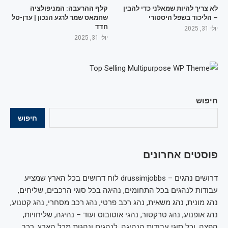
לא צריך להיות שמאלני כדי להבין
קלף ההרעבה: המניפולציה
– הליכוד בשפל היסטורי
שחמאס שמר לרגע הנכון | עדן-טל
חדד
יולי 31, 2025
יולי 31, 2025
חיפוש
חיפוש
פוסטים אחרונים
דרושים נהגים – drussimjobbs לוח דרושים בכל הארץ שמציע
עבודות לנהגים בכל התחומים, נהיגה בכל סוגי הרכבים, שליחים,
נהג מונית, נהג משאית, נהג רכב פרטי, נהג רכב מסחרי, נהג קטנוע,
נהג אופנוע, נהג טרקטור, נהגי אוטובוס ועוד – נהיגה, שליחויות,
הפצה, וכל סוגי עבודות הנהיגה, לנהגים ונהגות מכל הארץ, רכב