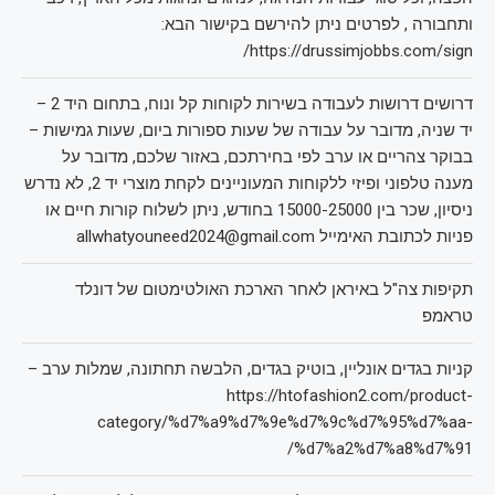
ותחבורה , לפרטים ניתן להירשם בקישור הבא:
https://drussimjobbs.com/sign/
דרושים דרושות לעבודה בשירות לקוחות קל ונוח, בתחום היד 2 –
יד שניה, מדובר על עבודה של שעות ספורות ביום, שעות גמישות –
בבוקר צהריים או ערב לפי בחירתכם, באזור שלכם, מדובר על
מענה טלפוני ופיזי ללקוחות המעוניינים לקחת מוצרי יד 2, לא נדרש
ניסיון, שכר בין 15000-25000 בחודש, ניתן לשלוח קורות חיים או
פניות לכתובת האימייל allwhatyouneed2024@gmail.com
תקיפות צה"ל באיראן לאחר הארכת האולטימטום של דונלד
טראמפ
קניות בגדים אונליין, בוטיק בגדים, הלבשה תחתונה, שמלות ערב –
https://htofashion2.com/product-
category/%d7%a9%d7%9e%d7%9c%d7%95%d7%aa-
%d7%a2%d7%a8%d7%91/