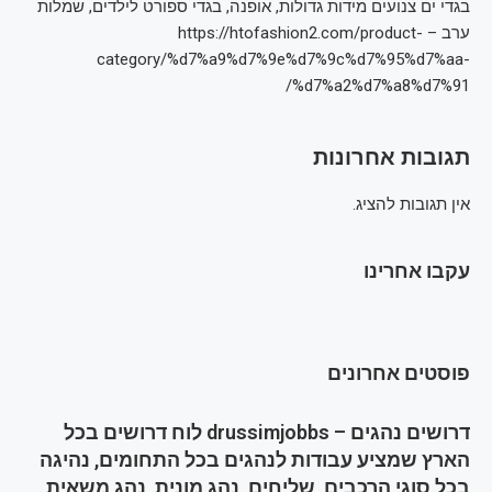
בגדי ים צנועים מידות גדולות, אופנה, בגדי ספורט לילדים, שמלות
ערב – https://htofashion2.com/product-
category/%d7%a9%d7%9e%d7%9c%d7%95%d7%aa-
%d7%a2%d7%a8%d7%91/
תגובות אחרונות
אין תגובות להציג.
עקבו אחרינו
פוסטים אחרונים
דרושים נהגים – drussimjobbs לוח דרושים בכל
הארץ שמציע עבודות לנהגים בכל התחומים, נהיגה
בכל סוגי הרכבים, שליחים, נהג מונית, נהג משאית,