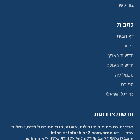
צור קשר
כתבות
דף הבית
בידור
חדשות בארץ
חדשות בעולם
טכנולוגיה
ספורט
כדורגל ישראלי
חדשות אחרונות
בגדי ים צנועים מידות גדולות, אופנה, בגדי ספורט לילדים, שמלות
ערב – https://htofashion2.com/product-
category/%d7%a9%d7%9e%d7%9c%d7%95%d7%aa-