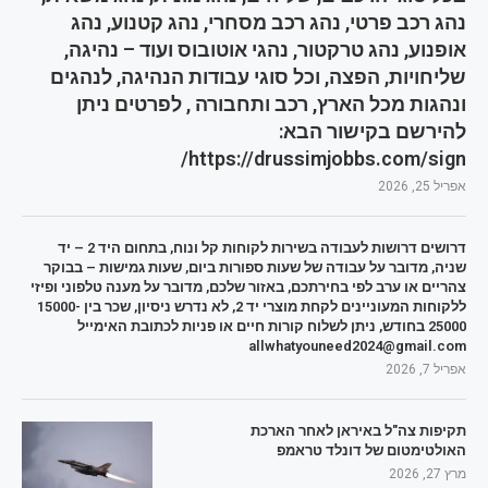
נהג רכב פרטי, נהג רכב מסחרי, נהג קטנוע, נהג
אופנוע, נהג טרקטור, נהגי אוטובוס ועוד – נהיגה,
שליחויות, הפצה, וכל סוגי עבודות הנהיגה, לנהגים
ונהגות מכל הארץ, רכב ותחבורה , לפרטים ניתן
להירשם בקישור הבא:
https://drussimjobbs.com/sign/
אפריל 25, 2026
דרושים דרושות לעבודה בשירות לקוחות קל ונוח, בתחום היד 2 – יד
שניה, מדובר על עבודה של שעות ספורות ביום, שעות גמישות – בבוקר
צהריים או ערב לפי בחירתכם, באזור שלכם, מדובר על מענה טלפוני ופיזי
ללקוחות המעוניינים לקחת מוצרי יד 2, לא נדרש ניסיון, שכר בין 15000-
25000 בחודש, ניתן לשלוח קורות חיים או פניות לכתובת האימייל
allwhatyouneed2024@gmail.com
אפריל 7, 2026
תקיפות צה"ל באיראן לאחר הארכת
האולטימטום של דונלד טראמפ
מרץ 27, 2026