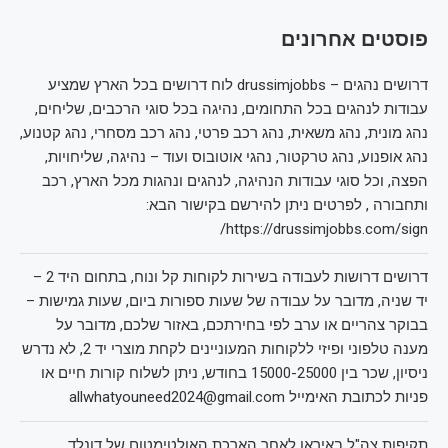
פוסטים אחרונים
דרושים נהגים – drussimjobbs לוח דרושים בכל הארץ שמציע
עבודות לנהגים בכל התחומים, נהיגה בכל סוגי הרכבים, שליחים,
נהג מונית, נהג משאית, נהג רכב פרטי, נהג רכב מסחרי, נהג קטנוע,
נהג אופנוע, נהג טרקטור, נהגי אוטובוס ועוד – נהיגה, שליחויות,
הפצה, וכל סוגי עבודות הנהיגה, לנהגים ונהגות מכל הארץ, רכב
ותחבורה , לפרטים ניתן להירשם בקישור הבא:
https://drussimjobbs.com/sign/
דרושים דרושות לעבודה בשירות לקוחות קל ונוח, בתחום היד 2 –
יד שניה, מדובר על עבודה של שעות ספורות ביום, שעות גמישות –
בבוקר צהריים או ערב לפי בחירתכם, באזור שלכם, מדובר על
מענה טלפוני ופיזי ללקוחות המעוניינים לקחת מוצרי יד 2, לא נדרש
ניסיון, שכר בין 15000-25000 בחודש, ניתן לשלוח קורות חיים או
פניות לכתובת האימייל allwhatyouneed2024@gmail.com
תקיפות צה"ל באיראן לאחר הארכת האולטימטום של דונלד