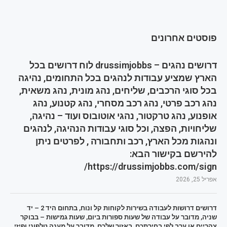
פוסטים אחרונים
דרושים נהגים – drussimjobbs לוח דרושים בכל
הארץ שמציע עבודות לנהגים בכל התחומים, נהיגה
בכל סוגי הרכבים, שליחים, נהג מונית, נהג משאית,
נהג רכב פרטי, נהג רכב מסחרי, נהג קטנוע, נהג
אופנוע, נהג טרקטור, נהגי אוטובוס ועוד – נהיגה,
שליחויות, הפצה, וכל סוגי עבודות הנהיגה, לנהגים
ונהגות מכל הארץ, רכב ותחבורה , לפרטים ניתן
להירשם בקישור הבא:
https://drussimjobbs.com/sign/
אפריל 25, 2026
דרושים דרושות לעבודה בשירות לקוחות קל ונוח, בתחום היד 2 – יד
שניה, מדובר על עבודה של שעות ספורות ביום, שעות גמישות – בבוקר
צהריים או ערב לפי בחירתכם, באזור שלכם, מדובר על מענה טלפוני ופיזי