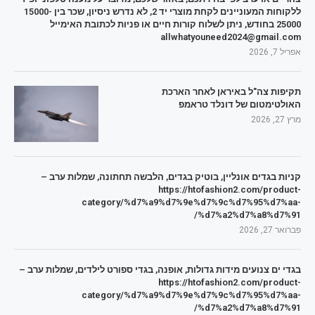
ללקוחות המעוניינים לקחת מוצרי יד 2, לא נדרש ניסיון, שכר בין 15000-
25000 בחודש, ניתן לשלוח קורות חיים או פניות לכתובת האימייל
allwhatyouneed2024@gmail.com
אפריל 7, 2026
תקיפות צה"ל באיראן לאחר הארכת
האולטימטום של דונלד טראמפ
מרץ 27, 2026
קניות בגדים אונליין, בוטיק בגדים, הלבשה תחתונה, שמלות ערב –
https://htofashion2.com/product-
category/%d7%a9%d7%9e%d7%9c%d7%95%d7%aa-
%d7%a2%d7%a8%d7%91/
פברואר 27, 2026
בגדי ים צנועים מידות גדולות, אופנה, בגדי ספורט לילדים, שמלות ערב –
https://htofashion2.com/product-
category/%d7%a9%d7%9e%d7%9c%d7%95%d7%aa-
%d7%a2%d7%a8%d7%91/