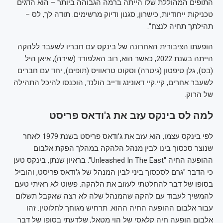
התופים המהוללת שלו הייתה ברמה הגבוהה ביותר – הוא הדגים
טכניקות ייחודיות, כישרון, סגנון ודיוק מרשימים. תודה לך, לס –
תהילתך תחיה לנצח".
הופעתו הציבורית האחרונה של בינקס עם חבריו לשעבר ללהקה
הייתה בשנת 2022, כאשר הוא, רוב האלפורד (שירה), איאן היל
(בס), גלן טיפטון (גיטרה) וסקוט טראוויס (תופים), יחד עם חברים
לשעבר אחרים, קיי.קיי דאונינג ודייב הולנד, הוכנסו להיכל התהילה
של הרוק.
למה לס בינקס עזב את ג'ודאס פריסט
לפי בינקס עצמו, הוא עזב את ג'ודאס פריסט בשנת 1979 לאחר
שנוצר סכסוך בינו לבין מנהל הלהקה במהלך הפקת אלבום
ההופעה החיה "Unleashed In The East". בראיון שנתן, בינקס טען
כי הדבר "גרם לסכסוך ביני לבין המנהל של ג'ודאס פריסט, והוביל
בסופו של דבר להחלטתי לעזוב את הלהקה. פשוט לא ראיתי טעם
להמשיך לעבוד עם להקה שהמנהל שלה לא רצה שאקבל תשלום
עבור אלבום ההופעה החיה ההוא. תרחיש מגוחך לחלוטין. זהו
אלבום הופעה חיה קלאסי של הוי מטאל, שלדעתי בסופו של דבר