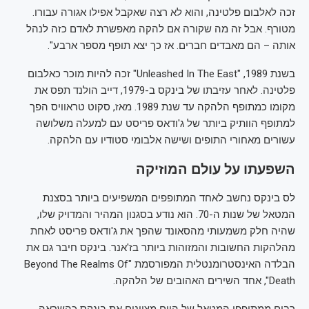
זכה לאלבום פלטינה, והוא לא רצה שאקבל אפילו אגורה עבורו.
מטורף. אבל זה מה שקורה אם להקה מאפשרת לאדם כזה לנהל
אותה – הם מאבדים חברים. אז כך יצא תופף מספר ארבע".
בשנת 1989, "Unleashed In The East" זכה להיות מוכר כאלבום
פלטינה. לאחר עזיבתו של בינקס ב-1979, דייב הולנד תפס את
מקומו כמתופף הלהקה עד שנת 1989. מאז, סקוט טראוויס הפך
למתופף הוותיק ביותר של ג'ודאס פריסט עם למעלה משלושה
עשורים מאחורי התופים ושישה אלבומי סטודיו עם הלהקה.
השפעתו על עולם המוזיקה
לס בינקס נחשב לאחד המתופפים המשפיעים ביותר בסצנת
המטאל של שנות ה-70. הוא נודע בסגנון המהיר והמדויק שלו,
שהיה חלק משמעותי מהסאונד שהפך את ג'ודאס פריסט לאחת
מהלהקות החשובות והמזוהות ביותר בז'אנר. בינקס חיבר גם את
הבלדה האינסטרומנטלית המפורסמת "Beyond The Realms Of
Death", אחד השירים האהובים של הלהקה.
רבים ממתופפי המטאל של היום מציינים את בינקס כהשראה