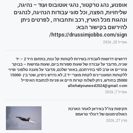
אופנוע, נהג טרקטור, נהגי אוטובוס ועוד – נהיגה,
שליחויות, הפצה, וכל סוגי עבודות הנהיגה, לנהגים
ונהגות מכל הארץ, רכב ותחבורה , לפרטים ניתן
להירשם בקישור הבא:
https://drussimjobbs.com/sign/
אפריל 25, 2026
דרושים דרושות לעבודה בשירות לקוחות קל ונוח, בתחום היד 2 – יד
שניה, מדובר על עבודה של שעות ספורות ביום, שעות גמישות – בבוקר
צהריים או ערב לפי בחירתכם, באזור שלכם, מדובר על מענה טלפוני ופיזי
ללקוחות המעוניינים לקחת מוצרי יד 2, לא נדרש ניסיון, שכר בין 15000-
25000 בחודש, ניתן לשלוח קורות חיים או פניות לכתובת האימייל
allwhatyouneed2024@gmail.com
אפריל 7, 2026
תקיפות צה"ל באיראן לאחר הארכת
האולטימטום של דונלד טראמפ
מרץ 27, 2026