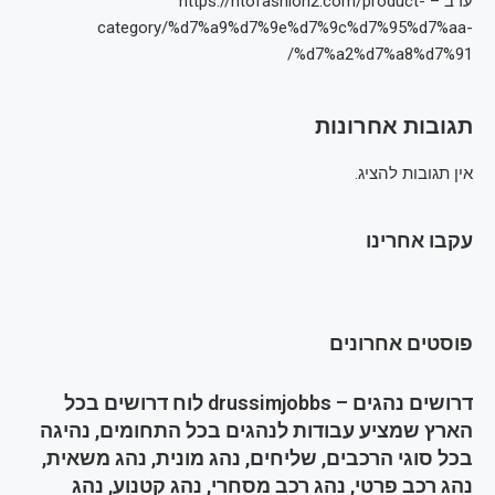
ערב – https://htofashion2.com/product-
category/%d7%a9%d7%9e%d7%9c%d7%95%d7%aa-
%d7%a2%d7%a8%d7%91/
תגובות אחרונות
אין תגובות להציג.
עקבו אחרינו
פוסטים אחרונים
דרושים נהגים – drussimjobbs לוח דרושים בכל
הארץ שמציע עבודות לנהגים בכל התחומים, נהיגה
בכל סוגי הרכבים, שליחים, נהג מונית, נהג משאית,
נהג רכב פרטי, נהג רכב מסחרי, נהג קטנוע, נהג