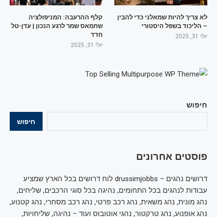
לא צריך להיות שמאלני כדי להבין
קלף ההרעבה: המניפולציה
– הליכוד בשפל היסטורי
שחמאס שמר לרגע הנכון | עדן-טל
חדד
יולי 31, 2025
יולי 31, 2025
חיפוש
חיפוש
פוסטים אחרונים
דרושים נהגים – drussimjobbs לוח דרושים בכל הארץ שמציע
עבודות לנהגים בכל התחומים, נהיגה בכל סוגי הרכבים, שליחים,
נהג מונית, נהג משאית, נהג רכב פרטי, נהג רכב מסחרי, נהג קטנוע,
נהג אופנוע, נהג טרקטור, נהגי אוטובוס ועוד – נהיגה, שליחויות,