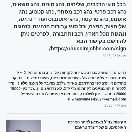
בכל סוגי הרכבים, שליחים, נהג מונית, נהג משאית,
נהג רכב פרטי, נהג רכב מסחרי, נהג קטנוע, נהג
אופנוע, נהג טרקטור, נהגי אוטובוס ועוד – נהיגה,
שליחויות, הפצה, וכל סוגי עבודות הנהיגה, לנהגים
ונהגות מכל הארץ, רכב ותחבורה , לפרטים ניתן
להירשם בקישור הבא:
https://drussimjobbs.com/sign/
אפריל 25, 2026
דרושים דרושות לעבודה בשירות לקוחות קל ונוח, בתחום היד 2 – יד
שניה, מדובר על עבודה של שעות ספורות ביום, שעות גמישות – בבוקר
צהריים או ערב לפי בחירתכם, באזור שלכם, מדובר על מענה טלפוני ופיזי
ללקוחות המעוניינים לקחת מוצרי יד 2, לא נדרש ניסיון, שכר בין 15000-
25000 בחודש, ניתן לשלוח קורות חיים או פניות לכתובת האימייל
allwhatyouneed2024@gmail.com
אפריל 7, 2026
תקיפות צה"ל באיראן לאחר הארכת
האולטימטום של דונלד טראמפ