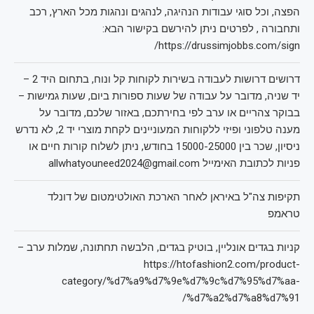
הפצה, וכל סוגי עבודות הנהיגה, לנהגים ונהגות מכל הארץ, רכב
ותחבורה , לפרטים ניתן להירשם בקישור הבא:
https://drussimjobbs.com/sign/
דרושים דרושות לעבודה בשירות לקוחות קל ונוח, בתחום היד 2 –
יד שניה, מדובר על עבודה של שעות ספורות ביום, שעות גמישות –
בבוקר צהריים או ערב לפי בחירתכם, באזור שלכם, מדובר על
מענה טלפוני ופיזי ללקוחות המעוניינים לקחת מוצרי יד 2, לא נדרש
ניסיון, שכר בין 15000-25000 בחודש, ניתן לשלוח קורות חיים או
פניות לכתובת האימייל allwhatyouneed2024@gmail.com
תקיפות צה"ל באיראן לאחר הארכת האולטימטום של דונלד
טראמפ
קניות בגדים אונליין, בוטיק בגדים, הלבשה תחתונה, שמלות ערב –
https://htofashion2.com/product-
category/%d7%a9%d7%9e%d7%9c%d7%95%d7%aa-
%d7%a2%d7%a8%d7%91/