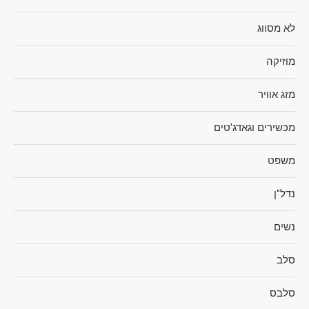
לא מסווג
מוזיקה
מזג אוויר
מכשירים וגאדג'טים
משפט
נדל"ן
נשים
סלב
סלבס