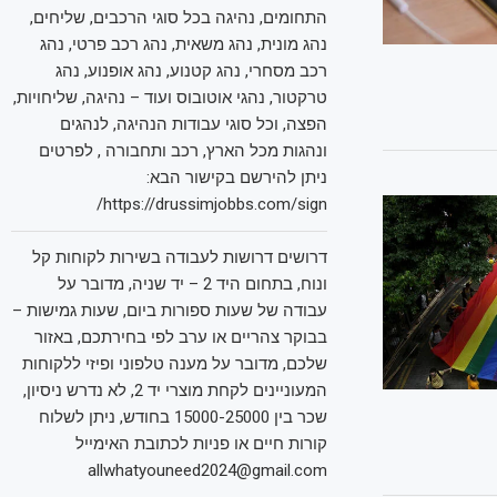
התחומים, נהיגה בכל סוגי הרכבים, שליחים,
נהג מונית, נהג משאית, נהג רכב פרטי, נהג
רכב מסחרי, נהג קטנוע, נהג אופנוע, נהג
טרקטור, נהגי אוטובוס ועוד – נהיגה, שליחויות,
הפצה, וכל סוגי עבודות הנהיגה, לנהגים
ונהגות מכל הארץ, רכב ותחבורה , לפרטים
ניתן להירשם בקישור הבא:
https://drussimjobbs.com/sign/
דרושים דרושות לעבודה בשירות לקוחות קל
ונוח, בתחום היד 2 – יד שניה, מדובר על
עבודה של שעות ספורות ביום, שעות גמישות –
בבוקר צהריים או ערב לפי בחירתכם, באזור
שלכם, מדובר על מענה טלפוני ופיזי ללקוחות
המעוניינים לקחת מוצרי יד 2, לא נדרש ניסיון,
שכר בין 15000-25000 בחודש, ניתן לשלוח
קורות חיים או פניות לכתובת האימייל
allwhatyouneed2024@gmail.com