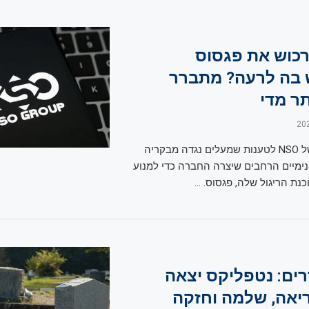
כוש את פגסוס
בה לרעה? מתברר
ר מדי
אחת התשובות של NSO לטענות שמעלים נגדה מבקריה
ימיים הרחבים שיצרה החברה כדי למנוע
נת הריגול שלה, פגסוס. …
רים: נטפליקס יצאה
יאה, שלמה וחזקה