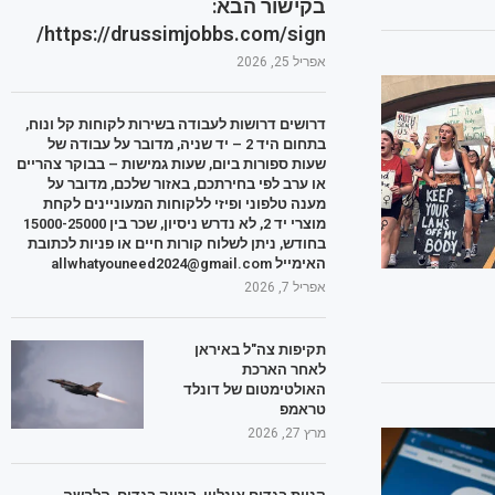
בקישור הבא:
https://drussimjobbs.com/sign/
אפריל 25, 2026
דרושים דרושות לעבודה בשירות לקוחות קל ונוח,
בתחום היד 2 – יד שניה, מדובר על עבודה של
שעות ספורות ביום, שעות גמישות – בבוקר צהריים
או ערב לפי בחירתכם, באזור שלכם, מדובר על
מענה טלפוני ופיזי ללקוחות המעוניינים לקחת
מוצרי יד 2, לא נדרש ניסיון, שכר בין 15000-25000
בחודש, ניתן לשלוח קורות חיים או פניות לכתובת
האימייל allwhatyouneed2024@gmail.com
אפריל 7, 2026
תקיפות צה"ל באיראן
לאחר הארכת
האולטימטום של דונלד
טראמפ
מרץ 27, 2026