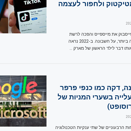
טיקטוק ולחפור לעצמה
חה פייסבוק את מייספייס והפכה לרשת
החברתית החזקה ביותר, על חשבונה. ב-2022 נראה
תו דבר לילד הראשון של מארק …
ה, דקה כמו כנפי פרפר
לייה בשערי המניות של
רוסופט)
ות הרבעוניים של שתי ענקיות הטכנולוגיה