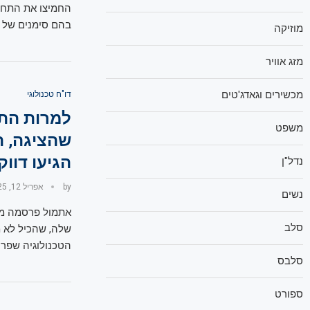
החמיצו את התחזי
בהם סימנים של א
מוזיקה
מזג אוויר
מכשירים וגאדג'טים
דו"ח טכנולוגי
למרות הת
משפט
שהציגה, 
הגיעו דווק
נדל"ן
by
אפריל 12, 2025
נשים
אתמול פרסמה מט
סלב
שלה, שהכיל לא מ
הטכנולוגיה שפרס
סלבס
ספורט