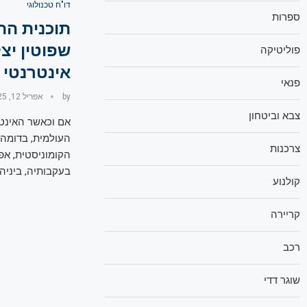
דו"ח טכנולוגי
ספרות
תוכנית הה
שפוטין יצ
פוליטיקה
אינטרנטי
פנאי
by
אפריל 12, 2025
צבא וביטחון
אם וכאשר האינט
העולמית, בדומה 
צרכנות
הקומוניסטית, אפ
בעקבותיה, ביניהן
קולנוע
קריירה
רכב
שוגר דדי