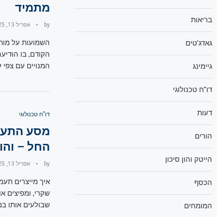
מתמיד
בריאות
by
אפריל 13, 2025
השמועות על מותה
גאדג'טים
הקודם, בו הודיע
המנויים עם צפי 
גיימינג
דו"ח טכנולוגי
דעות
דו"ח טכנולוגי
מסע התעמו
הורים
החל – והו
הייטק והון סיכון
by
אפריל 13, 2025
איך מייצרים תעמו
הכסף
שקרי, ומפיצים א
שבולעים אותו במ
המומחים