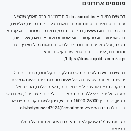
פוסטים אחרונים
דרושים נהגים – drussimjobbs לוח דרושים בכל הארץ שמציע
עבודות לנהגים בכל התחומים, נהיגה בכל סוגי הרכבים, שליחים,
נהג מונית, נהג משאית, נהג רכב פרטי, נהג רכב מסחרי, נהג קטנוע,
נהג אופנוע, נהג טרקטור, נהגי אוטובוס ועוד – נהיגה, שליחויות,
הפצה, וכל סוגי עבודות הנהיגה, לנהגים ונהגות מכל הארץ, רכב
ותחבורה , לפרטים ניתן להירשם בקישור הבא:
https://drussimjobbs.com/sign/
דרושים דרושות לעבודה בשירות לקוחות קל ונוח, בתחום היד 2 –
יד שניה, מדובר על עבודה של שעות ספורות ביום, שעות גמישות –
בבוקר צהריים או ערב לפי בחירתכם, באזור שלכם, מדובר על
מענה טלפוני ופיזי ללקוחות המעוניינים לקחת מוצרי יד 2, לא נדרש
ניסיון, שכר בין 15000-25000 בחודש, ניתן לשלוח קורות חיים או
פניות לכתובת האימייל allwhatyouneed2024@gmail.com
תקיפות צה"ל באיראן לאחר הארכת האולטימטום של דונלד
טראמפ