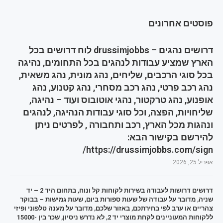
פוסטים אחרונים
דרושים נהגים – drussimjobbs לוח דרושים בכל
הארץ שמציע עבודות לנהגים בכל התחומים, נהיגה
בכל סוגי הרכבים, שליחים, נהג מונית, נהג משאית,
נהג רכב פרטי, נהג רכב מסחרי, נהג קטנוע, נהג
אופנוע, נהג טרקטור, נהגי אוטובוס ועוד – נהיגה,
שליחויות, הפצה, וכל סוגי עבודות הנהיגה, לנהגים
ונהגות מכל הארץ, רכב ותחבורה , לפרטים ניתן
להירשם בקישור הבא:
https://drussimjobbs.com/sign/
אפריל 25, 2026
דרושים דרושות לעבודה בשירות לקוחות קל ונוח, בתחום היד 2 – יד
שניה, מדובר על עבודה של שעות ספורות ביום, שעות גמישות – בבוקר
צהריים או ערב לפי בחירתכם, באזור שלכם, מדובר על מענה טלפוני ופיזי
ללקוחות המעוניינים לקחת מוצרי יד 2, לא נדרש ניסיון, שכר בין 15000-