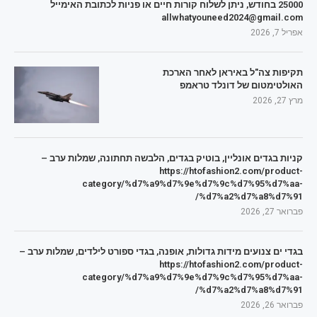
25000 בחודש, ניתן לשלוח קורות חיים או פניות לכתובת האימייל
allwhatyouneed2024@gmail.com
אפריל 7, 2026
תקיפות צה"ל באיראן לאחר הארכת
האולטימטום של דונלד טראמפ
מרץ 27, 2026
קניות בגדים אונליין, בוטיק בגדים, הלבשה תחתונה, שמלות ערב –
https://htofashion2.com/product-
category/%d7%a9%d7%9e%d7%9c%d7%95%d7%aa-
%d7%a2%d7%a8%d7%91/
פברואר 27, 2026
בגדי ים צנועים מידות גדולות, אופנה, בגדי ספורט לילדים, שמלות ערב –
https://htofashion2.com/product-
category/%d7%a9%d7%9e%d7%9c%d7%95%d7%aa-
%d7%a2%d7%a8%d7%91/
פברואר 26, 2026