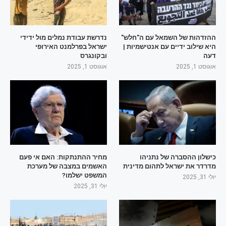
ההזדהות של השמאל עם ה"חלש"
נדרשת עבודת נמלים מול ידידי
היא שילוב ידיים עם אנטישמיות |
ישראל בפרלמנט האירופי
דעה
ובקונגרס
אוגוסט 1, 2025
אוגוסט 1, 2025
כישלון ההסברה של נתניהו
מחיר ההתנתקות: האם אי פעם
מדרדר את ישראל לתהום מדינית
האשמים במצבה של מערכת
המשפט ישלמו?
יולי 31, 2025
יולי 31, 2025