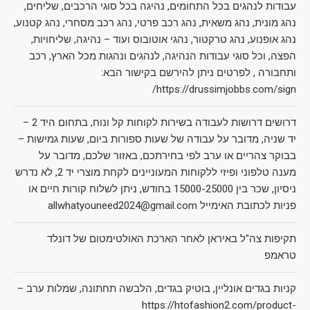
עבודות לנהגים בכל התחומים, נהיגה בכל סוגי הרכבים, שליחים,
נהג מונית, נהג משאית, נהג רכב פרטי, נהג רכב מסחרי, נהג קטנוע,
נהג אופנוע, נהג טרקטור, נהגי אוטובוס ועוד – נהיגה, שליחויות,
הפצה, וכל סוגי עבודות הנהיגה, לנהגים ונהגות מכל הארץ, רכב
ותחבורה , לפרטים ניתן להירשם בקישור הבא:
https://drussimjobbs.com/sign/
דרושים דרושות לעבודה בשירות לקוחות קל ונוח, בתחום היד 2 –
יד שניה, מדובר על עבודה של שעות ספורות ביום, שעות גמישות –
בבוקר צהריים או ערב לפי בחירתכם, באזור שלכם, מדובר על
מענה טלפוני ופיזי ללקוחות המעוניינים לקחת מוצרי יד 2, לא נדרש
ניסיון, שכר בין 15000-25000 בחודש, ניתן לשלוח קורות חיים או
פניות לכתובת האימייל allwhatyouneed2024@gmail.com
תקיפות צה"ל באיראן לאחר הארכת האולטימטום של דונלד
טראמפ
קניות בגדים אונליין, בוטיק בגדים, הלבשה תחתונה, שמלות ערב –
https://htofashion2.com/product-