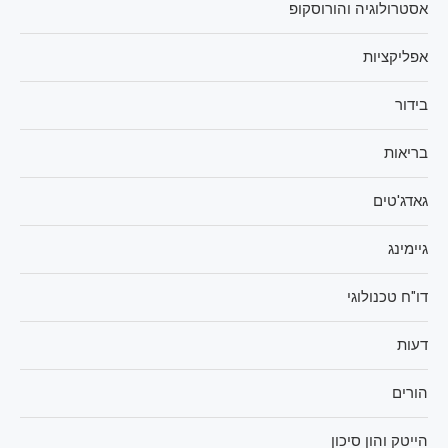
אסטרולוגיה והורוסקופ
אפליקציות
בידור
בריאות
גאדג'טים
גיימינג
דו"ח טכנולוגי
דעות
הורים
הייטק והון סיכון