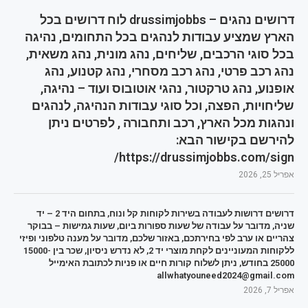
דרושים נהגים – drussimjobbs לוח דרושים בכל
הארץ שמציע עבודות לנהגים בכל התחומים, נהיגה
בכל סוגי הרכבים, שליחים, נהג מונית, נהג משאית,
נהג רכב פרטי, נהג רכב מסחרי, נהג קטנוע, נהג
אופנוע, נהג טרקטור, נהגי אוטובוס ועוד – נהיגה,
שליחויות, הפצה, וכל סוגי עבודות הנהיגה, לנהגים
ונהגות מכל הארץ, רכב ותחבורה , לפרטים ניתן
להירשם בקישור הבא:
https://drussimjobbs.com/sign/
אפריל 25, 2026
דרושים דרושות לעבודה בשירות לקוחות קל ונוח, בתחום היד 2 – יד
שניה, מדובר על עבודה של שעות ספורות ביום, שעות גמישות – בבוקר
צהריים או ערב לפי בחירתכם, באזור שלכם, מדובר על מענה טלפוני ופיזי
ללקוחות המעוניינים לקחת מוצרי יד 2, לא נדרש ניסיון, שכר בין 15000-
25000 בחודש, ניתן לשלוח קורות חיים או פניות לכתובת האימייל
allwhatyouneed2024@gmail.com
אפריל 7, 2026