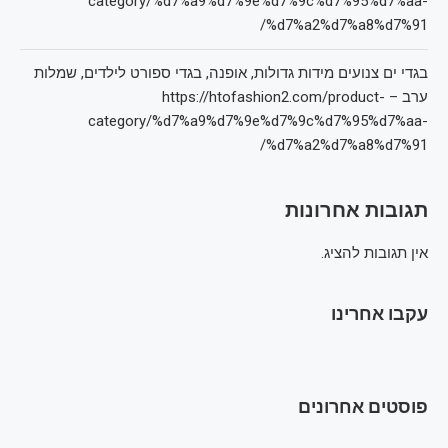
category/%d7%a9%d7%9e%d7%9c%d7%95%d7%aa-
%d7%a2%d7%a8%d7%91/
בגדי ים צנועים מידות גדולות, אופנה, בגדי ספורט לילדים, שמלות
ערב – https://htofashion2.com/product-
category/%d7%a9%d7%9e%d7%9c%d7%95%d7%aa-
%d7%a2%d7%a8%d7%91/
תגובות אחרונות
אין תגובות להציג.
עקבו אחרינו
פוסטים אחרונים