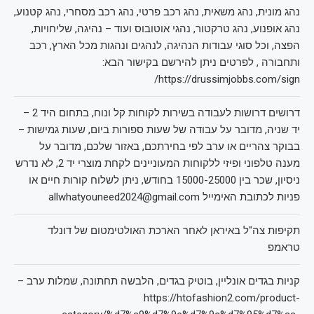
נהג מונית, נהג משאית, נהג רכב פרטי, נהג רכב מסחרי, נהג קטנוע,
נהג אופנוע, נהג טרקטור, נהגי אוטובוס ועוד – נהיגה, שליחויות,
הפצה, וכל סוגי עבודות הנהיגה, לנהגים ונהגות מכל הארץ, רכב
ותחבורה , לפרטים ניתן להירשם בקישור הבא:
https://drussimjobbs.com/sign/
דרושים דרושות לעבודה בשירות לקוחות קל ונוח, בתחום היד 2 –
יד שניה, מדובר על עבודה של שעות ספורות ביום, שעות גמישות –
בבוקר צהריים או ערב לפי בחירתכם, באזור שלכם, מדובר על
מענה טלפוני ופיזי ללקוחות המעוניינים לקחת מוצרי יד 2, לא נדרש
ניסיון, שכר בין 15000-25000 בחודש, ניתן לשלוח קורות חיים או
פניות לכתובת האימייל allwhatyouneed2024@gmail.com
תקיפות צה"ל באיראן לאחר הארכת האולטימטום של דונלד
טראמפ
קניות בגדים אונליין, בוטיק בגדים, הלבשה תחתונה, שמלות ערב –
https://htofashion2.com/product-