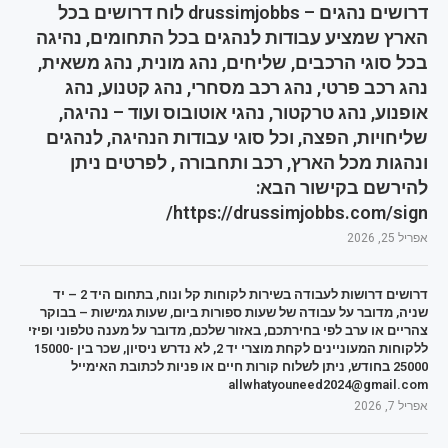
דרושים נהגים – drussimjobbs לוח דרושים בכל
הארץ שמציע עבודות לנהגים בכל התחומים, נהיגה
בכל סוגי הרכבים, שליחים, נהג מונית, נהג משאית,
נהג רכב פרטי, נהג רכב מסחרי, נהג קטנוע, נהג
אופנוע, נהג טרקטור, נהגי אוטובוס ועוד – נהיגה,
שליחויות, הפצה, וכל סוגי עבודות הנהיגה, לנהגים
ונהגות מכל הארץ, רכב ותחבורה , לפרטים ניתן
להירשם בקישור הבא:
https://drussimjobbs.com/sign/
אפריל 25, 2026
דרושים דרושות לעבודה בשירות לקוחות קל ונוח, בתחום היד 2 – יד
שניה, מדובר על עבודה של שעות ספורות ביום, שעות גמישות – בבוקר
צהריים או ערב לפי בחירתכם, באזור שלכם, מדובר על מענה טלפוני ופיזי
ללקוחות המעוניינים לקחת מוצרי יד 2, לא נדרש ניסיון, שכר בין 15000-
25000 בחודש, ניתן לשלוח קורות חיים או פניות לכתובת האימייל
allwhatyouneed2024@gmail.com
אפריל 7, 2026