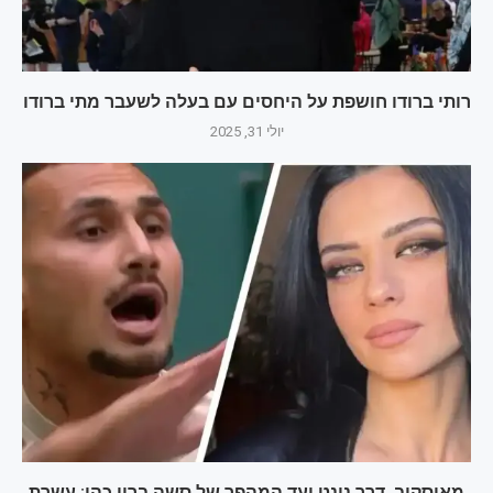
רותי ברודו חושפת על היחסים עם בעלה לשעבר מתי ברודו
יולי 31, 2025
מאיסקוב, דרך נינט ועד המהפך של סשה ברון כהן: עשרת