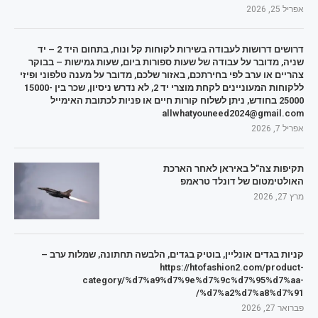
אפריל 25, 2026
דרושים דרושות לעבודה בשירות לקוחות קל ונוח, בתחום היד 2 – יד
שניה, מדובר על עבודה של שעות ספורות ביום, שעות גמישות – בבוקר
צהריים או ערב לפי בחירתכם, באזור שלכם, מדובר על מענה טלפוני ופיזי
ללקוחות המעוניינים לקחת מוצרי יד 2, לא נדרש ניסיון, שכר בין 15000-
25000 בחודש, ניתן לשלוח קורות חיים או פניות לכתובת האימייל
allwhatyouneed2024@gmail.com
אפריל 7, 2026
תקיפות צה"ל באיראן לאחר הארכת
האולטימטום של דונלד טראמפ
מרץ 27, 2026
קניות בגדים אונליין, בוטיק בגדים, הלבשה תחתונה, שמלות ערב –
https://htofashion2.com/product-
category/%d7%a9%d7%9e%d7%9c%d7%95%d7%aa-
%d7%a2%d7%a8%d7%91/
פברואר 27, 2026