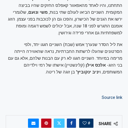
התחתנו, והיו לאחד מהאפאוור קאפלס החזקים שהיו בביצה
המקומית. השניים הביאו לעולם שתי בנות,
משי ונועם
, שלגמרי
ירשו את הגנים של הכישרון, והפכו גם הן לכוכבות בפני עצמן. הזוג
אומנם התגרש לפני 18 שנה, אבל יכולים לשמש דוגמה ומופת
למשפחתיות גם אחרי פרידה וגירושין.
את ליל הסדר שנערך אמש (שבת) השניים חגגו יחד, ולפי
הסרטונים שהעלו לרשתות החברתיות, נראה שהאווירה הייתה
מרימה במיוחד. השניים חגגו לא רק עם הבנות שלהם, אלא גם עם
בני הזוג-
אלכס אילן
(קלינשטיין) אישתו של רמי וילדיהם
המשותפים, ו
יניב ינקוביץ'
בן זוגה של ריטה.
Source link
0
SHARE