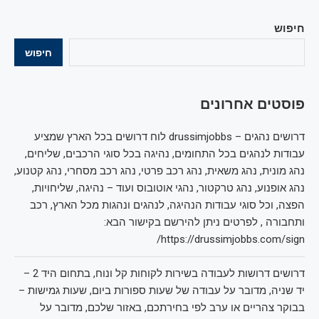
חיפוש
חיפוש
פוסטים אחרונים
דרושים נהגים – drussimjobbs לוח דרושים בכל הארץ שמציע
עבודות לנהגים בכל התחומים, נהיגה בכל סוגי הרכבים, שליחים,
נהג מונית, נהג משאית, נהג רכב פרטי, נהג רכב מסחרי, נהג קטנוע,
נהג אופנוע, נהג טרקטור, נהגי אוטובוס ועוד – נהיגה, שליחויות,
הפצה, וכל סוגי עבודות הנהיגה, לנהגים ונהגות מכל הארץ, רכב
ותחבורה , לפרטים ניתן להירשם בקישור הבא:
https://drussimjobbs.com/sign/
דרושים דרושות לעבודה בשירות לקוחות קל ונוח, בתחום היד 2 –
יד שניה, מדובר על עבודה של שעות ספורות ביום, שעות גמישות –
בבוקר צהריים או ערב לפי בחירתכם, באזור שלכם, מדובר על