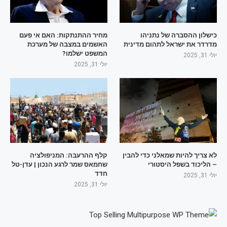
כישלון ההסברה של נתניהו
מחיר ההתנתקות: האם אי פעם
מדרדר את ישראל לתהום מדינית
האשמים במצבה של מערכת
המשפט ישלמו?
יולי 31, 2025
יולי 31, 2025
לא צריך להיות שמאלני כדי להבין
קלף ההרעבה: המניפולציה
– הליכוד בשפל היסטורי
שחמאס שמר לרגע הנכון | עדן-טל
חדד
יולי 31, 2025
יולי 31, 2025