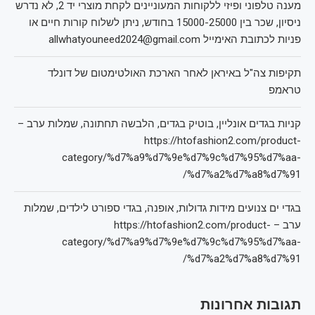
מענה טלפוני ופיזי ללקוחות המעוניינים לקחת מוצרי יד 2, לא נדרש
ניסיון, שכר בין 15000-25000 בחודש, ניתן לשלוח קורות חיים או
פניות לכתובת האימייל allwhatyouneed2024@gmail.com
תקיפות צה"ל באיראן לאחר הארכת האולטימטום של דונלד
טראמפ
קניות בגדים אונליין, בוטיק בגדים, הלבשה תחתונה, שמלות ערב –
https://htofashion2.com/product-
category/%d7%a9%d7%9e%d7%9c%d7%95%d7%aa-
%d7%a2%d7%a8%d7%91/
בגדי ים צנועים מידות גדולות, אופנה, בגדי ספורט לילדים, שמלות
ערב – https://htofashion2.com/product-
category/%d7%a9%d7%9e%d7%9c%d7%95%d7%aa-
%d7%a2%d7%a8%d7%91/
תגובות אחרונות