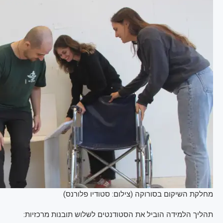
מחלקת השיקום בסורוקה (צילום: סטודיו פלורנס)
תהליך הלמידה הוביל את הסטודנטים לשלוש תובנות מרכזיות: