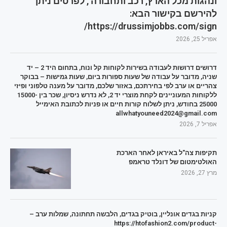
ונהגות מכל הארץ, רכב ותחבורה , לפרטים ניתן
להירשם בקישור הבא:
https://drussimjobbs.com/sign/
אפריל 25, 2026
דרושים דרושות לעבודה בשירות לקוחות קל ונוח, בתחום היד 2 – יד
שניה, מדובר על עבודה של שעות ספורות ביום, שעות גמישות – בבוקר
צהריים או ערב לפי בחירתכם, באזור שלכם, מדובר על מענה טלפוני ופיזי
ללקוחות המעוניינים לקחת מוצרי יד 2, לא נדרש ניסיון, שכר בין 15000-
25000 בחודש, ניתן לשלוח קורות חיים או פניות לכתובת האימייל
allwhatyouneed2024@gmail.com
אפריל 7, 2026
תקיפות צה"ל באיראן לאחר הארכת
האולטימטום של דונלד טראמפ
מרץ 27, 2026
קניות בגדים אונליין, בוטיק בגדים, הלבשה תחתונה, שמלות ערב –
https://htofashion2.com/product-