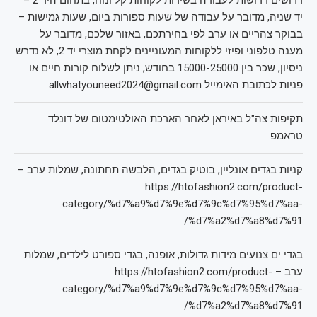
דרושים דרושות לעבודה בשירות לקוחות קל ונוח, בתחום היד 2 –
יד שניה, מדובר על עבודה של שעות ספורות ביום, שעות גמישות –
בבוקר צהריים או ערב לפי בחירתכם, באזור שלכם, מדובר על
מענה טלפוני ופיזי ללקוחות המעוניינים לקחת מוצרי יד 2, לא נדרש
ניסיון, שכר בין 15000-25000 בחודש, ניתן לשלוח קורות חיים או
פניות לכתובת האימייל allwhatyouneed2024@gmail.com
תקיפות צה"ל באיראן לאחר הארכת האולטימטום של דונלד
טראמפ
קניות בגדים אונליין, בוטיק בגדים, הלבשה תחתונה, שמלות ערב –
https://htofashion2.com/product-
category/%d7%a9%d7%9e%d7%9c%d7%95%d7%aa-
%d7%a2%d7%a8%d7%91/
בגדי ים צנועים מידות גדולות, אופנה, בגדי ספורט לילדים, שמלות
ערב – https://htofashion2.com/product-
category/%d7%a9%d7%9e%d7%9c%d7%95%d7%aa-
%d7%a2%d7%a8%d7%91/