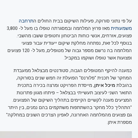
על פי נתוני סורוקה, פעילות השיקום בבית החולים ה
תרחבה
משמעותית
מאז פרוץ המלחמה ובמסגרתה טופלו בו מעל ל- 3,800
פצועים, אזרחים, אנשי כוחות הביטחון וחטופים ששבו מהשבי.
בנוסף לכל זאת, נפתחה מחלקת שיקום ייעודית עבור פצועי
המלחמה בה נרשם מספר גבוה של מטופלים, מעל ל- 120 פצועים
ופצועות אשר טופלו ושוקמו במקביל.
כמענה להיקף המטופלים הגבוה, סטודנטים מבצלאל ממעבדת
המחקר של תכנית "פלורנס" הפועלת זה חמש שנים בסורוקה,
בהובלת
מיכל איתן
, מייסדת הפרויקט ומרצה בכירה בתכנית
התואר השני לעיצוב תעשייתי בבצלאל – פיתחו מגוון פתרונות
המציעים מענה לקשיים הקיימים בתהליך השיקום של הפצועים.
"התהליך כלל מחקר בהשתתפות משתקמים בהם נמנים, בין היתר
גם פצועים מהמלחמה האחרונה, לאפיון הצרכים השונים במחלקה"
מספרת איתן.