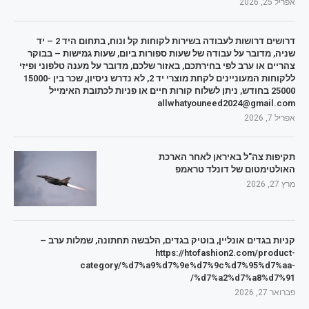
אפריל 25, 2026
דרושים דרושות לעבודה בשירות לקוחות קל ונוח, בתחום היד 2 – יד
שניה, מדובר על עבודה של שעות ספורות ביום, שעות גמישות – בבוקר
צהריים או ערב לפי בחירתכם, באזור שלכם, מדובר על מענה טלפוני ופיזי
ללקוחות המעוניינים לקחת מוצרי יד 2, לא נדרש ניסיון, שכר בין 15000-
25000 בחודש, ניתן לשלוח קורות חיים או פניות לכתובת האימייל
allwhatyouneed2024@gmail.com
אפריל 7, 2026
תקיפות צה"ל באיראן לאחר הארכת
האולטימטום של דונלד טראמפ
מרץ 27, 2026
קניות בגדים אונליין, בוטיק בגדים, הלבשה תחתונה, שמלות ערב –
https://htofashion2.com/product-
category/%d7%a9%d7%9e%d7%9c%d7%95%d7%aa-
%d7%a2%d7%a8%d7%91/
פברואר 27, 2026