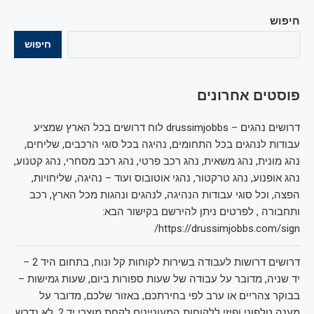
חיפוש
חיפוש
פוסטים אחרונים
דרושים נהגים – drussimjobbs לוח דרושים בכל הארץ שמציע
עבודות לנהגים בכל התחומים, נהיגה בכל סוגי הרכבים, שליחים,
נהג מונית, נהג משאית, נהג רכב פרטי, נהג רכב מסחרי, נהג קטנוע,
נהג אופנוע, נהג טרקטור, נהגי אוטובוס ועוד – נהיגה, שליחויות,
הפצה, וכל סוגי עבודות הנהיגה, לנהגים ונהגות מכל הארץ, רכב
ותחבורה , לפרטים ניתן להירשם בקישור הבא:
https://drussimjobbs.com/sign/
דרושים דרושות לעבודה בשירות לקוחות קל ונוח, בתחום היד 2 –
יד שניה, מדובר על עבודה של שעות ספורות ביום, שעות גמישות –
בבוקר צהריים או ערב לפי בחירתכם, באזור שלכם, מדובר על
מענה טלפוני ופיזי ללקוחות המעוניינים לקחת מוצרי יד 2, לא נדרש