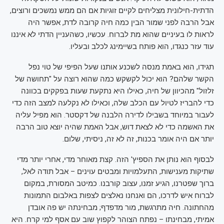
הדתית-חילונית מצליחים לקיים זוגיות אם הם ממש נמשכים ורוצים,
אבל הרבה לפני שמור הבין כמה חיה קרובה לדת, אפשר היה
לראות לו בעיניים שהוא מת לברוח. עכשיו, כשהעניין הדתי לא איננו
עוד עזר כנגדו, הוא פותח בשיימינג לכלב ובעליו.
תגידו, הוא באמת מנסה לשכנע אותנו שעל הפיפי של טוי נפל
הקשר שלהם? הוא יכול לקשקש כמה שהוא רוצה על "תחושה של
זלזול" מהכיוון של חיה, כאילו היא נתקעת שעות בפקקים בכוונה
כדי להבריז לטיול עם הכלב שלה, וכאילו לא נקלעה למצב הזה כדי
לעבור במיוחד בשבילו לדירה הלבנה של דקסטר. הוא מפיל עליה
את האשמה כדי לא לצאת דוש, אבל האמת שהיה יוצא טוב הרבה
יותר אם היה אומר בכנות, זה לא זה, ניסיתי, שלום.
לבסוף הוא נותן את הספיץ' הזה. קצת מאוחר מדי, אחרי יותר מדי
שתיקות מענישות, התעלמויות ומבטים עוינים – אבל תודה לאל,
ברוך שפטרנו, הגיע זמנו, עצוב קורבנו. כמיטב המסורת, במקום
לברוח איש לדרכו, הם ואנחנו נאלצים לצפות באלבום התמונות
מהחתונה. חיה מתרגשת, מור מדפדף; מבחינתה יש פה אובדן
אמיתי, מבחינתו – נפתח הצוהר לקפוץ שוב עם אסף למי קרח. היא