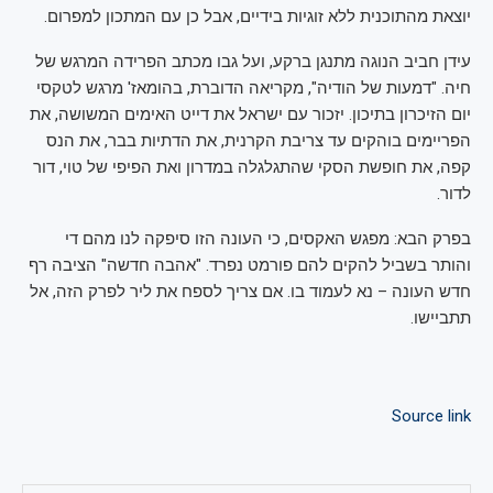
יוצאת מהתוכנית ללא זוגיות בידיים, אבל כן עם המתכון למפרום.
עידן חביב הנוגה מתנגן ברקע, ועל גבו מכתב הפרידה המרגש של
חיה. "דמעות של הודיה", מקריאה הדוברת, בהומאז' מרגש לטקסי
יום הזיכרון בתיכון. יזכור עם ישראל את דייט האימים המשושה, את
הפריימים בוהקים עד צריבת הקרנית, את הדתיות בבר, את הנס
קפה, את חופשת הסקי שהתגלגלה במדרון ואת הפיפי של טוי, דור
לדור.
בפרק הבא: מפגש האקסים, כי העונה הזו סיפקה לנו מהם די
והותר בשביל להקים להם פורמט נפרד. "אהבה חדשה" הציבה רף
חדש העונה – נא לעמוד בו. אם צריך לספח את ליר לפרק הזה, אל
תתביישו.
Source link