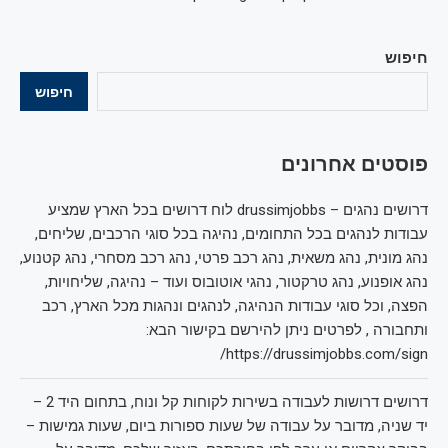
חיפוש
חיפוש
פוסטים אחרונים
דרושים נהגים – drussimjobbs לוח דרושים בכל הארץ שמציע
עבודות לנהגים בכל התחומים, נהיגה בכל סוגי הרכבים, שליחים,
נהג מונית, נהג משאית, נהג רכב פרטי, נהג רכב מסחרי, נהג קטנוע,
נהג אופנוע, נהג טרקטור, נהגי אוטובוס ועוד – נהיגה, שליחויות,
הפצה, וכל סוגי עבודות הנהיגה, לנהגים ונהגות מכל הארץ, רכב
ותחבורה , לפרטים ניתן להירשם בקישור הבא:
https://drussimjobbs.com/sign/
דרושים דרושות לעבודה בשירות לקוחות קל ונוח, בתחום היד 2 –
יד שניה, מדובר על עבודה של שעות ספורות ביום, שעות גמישות –