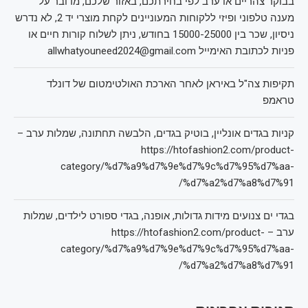
בבוקר צהריים או ערב לפי בחירתכם, באזור שלכם, מדובר על
מענה טלפוני ופיזי ללקוחות המעוניינים לקחת מוצרי יד 2, לא נדרש
ניסיון, שכר בין 15000-25000 בחודש, ניתן לשלוח קורות חיים או
פניות לכתובת האימייל allwhatyouneed2024@gmail.com
תקיפות צה"ל באיראן לאחר הארכת האולטימטום של דונלד
טראמפ
קניות בגדים אונליין, בוטיק בגדים, הלבשה תחתונה, שמלות ערב –
https://htofashion2.com/product-
category/%d7%a9%d7%9e%d7%9c%d7%95%d7%aa-
%d7%a2%d7%a8%d7%91/
בגדי ים צנועים מידות גדולות, אופנה, בגדי ספורט לילדים, שמלות
ערב – https://htofashion2.com/product-
category/%d7%a9%d7%9e%d7%9c%d7%95%d7%aa-
%d7%a2%d7%a8%d7%91/