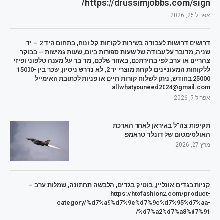
https://drussimjobbs.com/sign/
אפריל 25, 2026
דרושים דרושות לעבודה בשירות לקוחות קל ונוח, בתחום היד 2 – יד
שניה, מדובר על עבודה של שעות ספורות ביום, שעות גמישות – בבוקר
צהריים או ערב לפי בחירתכם, באזור שלכם, מדובר על מענה טלפוני ופיזי
ללקוחות המעוניינים לקחת מוצרי יד 2, לא נדרש ניסיון, שכר בין 15000-
25000 בחודש, ניתן לשלוח קורות חיים או פניות לכתובת האימייל
allwhatyouneed2024@gmail.com
אפריל 7, 2026
תקיפות צה"ל באיראן לאחר הארכת
האולטימטום של דונלד טראמפ
מרץ 27, 2026
קניות בגדים אונליין, בוטיק בגדים, הלבשה תחתונה, שמלות ערב –
https://htofashion2.com/product-
category/%d7%a9%d7%9e%d7%9c%d7%95%d7%aa-
%d7%a2%d7%a8%d7%91/